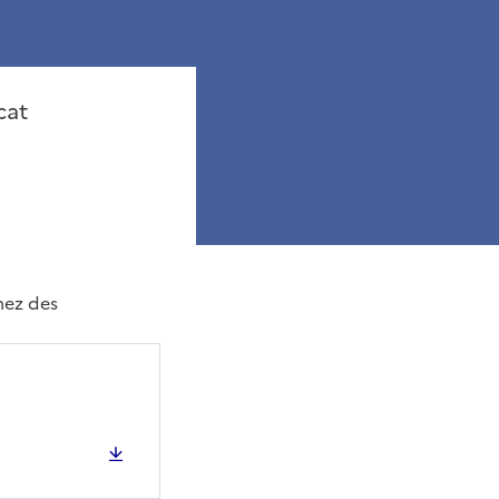
cat
mez des