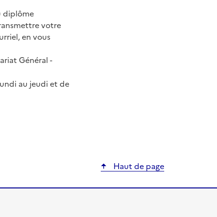
u diplôme
ransmettre votre
rriel, en vous
ariat Général -
undi au jeudi et de
ier
Haut de page