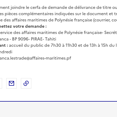
ent joindre le cerfa de demande de délivrance de titre o
les pièces complémentaires indiquées sur le document et t
des affaires maritimes de Polynésie française (courrier, cou
ettez votre demande :
service des affaires maritimes de Polynésie française- Secrét
ca - BP 9096- PIRAE- Tahiti
nt :
accueil du public de 7h30 à 11h30 et de 13h à 15h du l
ndredi
anca.lestrade@affaires-maritimes.pf
 Facebook
er sur X
Partager sur LinkedIn
Partager par email
Copier le lien de la page dans le presse-pap