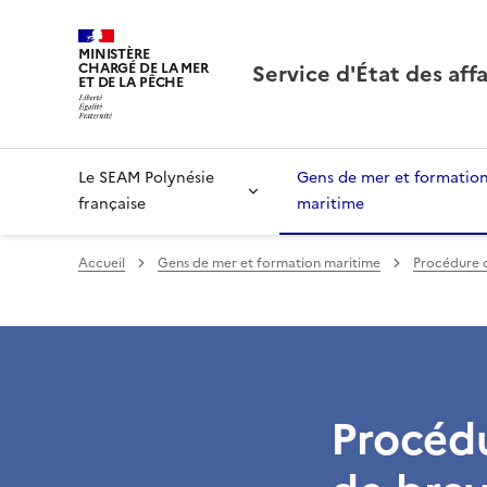
MINISTÈRE
Service d'État des aff
CHARGÉ DE LA MER
ET DE LA PÊCHE
Le SEAM Polynésie
Gens de mer et formatio
française
maritime
Accueil
Gens de mer et formation maritime
Procédure d
Procédu