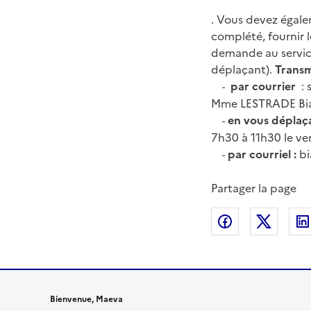
.
Vous devez égalem
complété, fournir 
demande au service 
déplaçant).
Transm
par courrier
: 
-
Mme LESTRADE Bian
en vous déplaça
-
7h30 à 11h30 le ve
par courriel :
bi
-
Partager la page
Partager sur
Partag
Bienvenue, Maeva