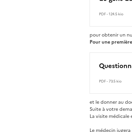
PDF
- 124.5 kio
pour obtenir un n
Pour une première v
Questionn
PDF
- 73.5 kio
et le donner au doct
Suite à votre dema
La visite médicale 
Le médecin jugera s