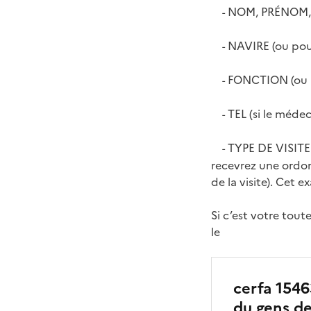
NOM, PRÉNOM,
-
NAVIRE (ou pour
-
FONCTION (ou n
-
TEL (si le médec
-
TYPE DE VISITE :
-
recevrez une ordonn
de la visite). Cet 
Si c’est votre tou
le
cerfa 1546
du gens d