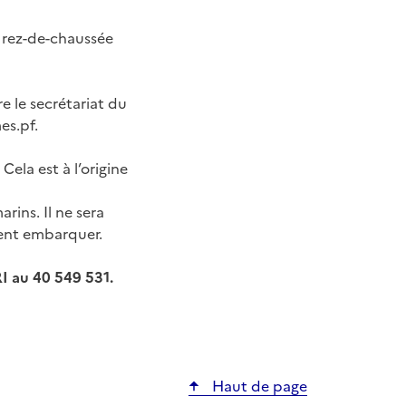
 rez-de-chaussée
e le secrétariat du
es.pf.
ela est à l’origine
rins. Il ne sera
vent embarquer.
I au 40 549 531.
ier
Haut de page