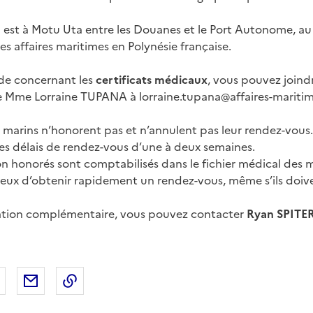
 est à Motu Uta entre les Douanes et le Port Autonome, au
es affaires maritimes en Polynésie française.
de concernant les
certificats médicaux
, vous pouvez joindr
 Mme Lorraine TUPANA à lorraine.tupana@affaires-maritim
 marins n’honorent pas et n’annulent pas leur rendez-vous. C
es délais de rendez-vous d’une à deux semaines.
n honorés sont comptabilisés dans le fichier médical des ma
 eux d’obtenir rapidement un rendez-vous, même s’ils doi
ation complémentaire, vous pouvez contacter
Ryan SPITER
 Facebook
er sur X
Partager sur LinkedIn
Partager par email
Copier le lien de la page dans le presse-pap