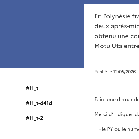
En Polynésie f
deux après-midi
obtenu une con
Motu Uta entre
Publié le 12/05/2026
#H_t
Faire une demande
#H_t-d41d
Merci d’indiquer da
#H_t-2
le PY ou le num
-