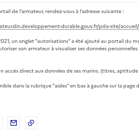
rtail de l’armateur, rendez-vous à l’adresse suivante :
mateur.din.developpement-durable.gouv.fr/pda-site/accueil
021, un onglet "autorisations" a été ajouté au portail du ma
autoriser son armateur à visualiser ses données personnelle
un accès direct aux données de ses marins. (titres, aptitud
ible dans la rubrique "aides" en bas à gauche sur la page d
 Facebook
er sur X
Partager sur LinkedIn
Partager par email
Copier le lien de la page dans le presse-pap