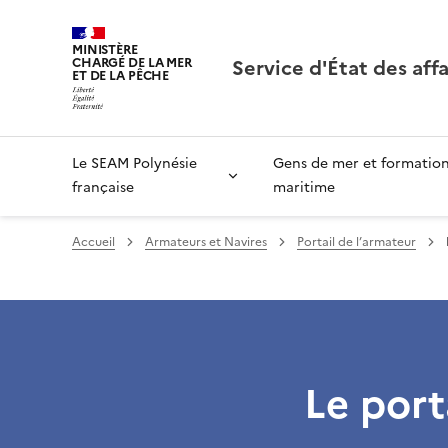
MINISTÈRE
Service d'État des aff
CHARGÉ DE LA MER
ET DE LA PÊCHE
Le SEAM Polynésie
Gens de mer et formatio
française
maritime
Accueil
Armateurs et Navires
Portail de l’armateur
Le port