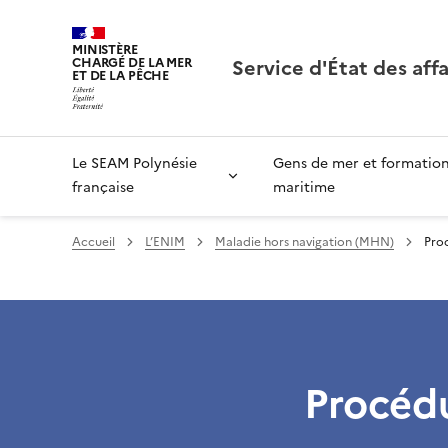
MINISTÈRE
Service d'État des aff
CHARGÉ DE LA MER
ET DE LA PÊCHE
Le SEAM Polynésie
Gens de mer et formatio
française
maritime
Accueil
L’ENIM
Maladie hors navigation (MHN)
Pro
Procédu