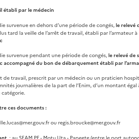
il établi par le médecin
ie survenue en dehors d’une période de congés,
le relevé 
s tard la veille de l’arrêt de travail, établi par l’armateur à
c
die survenue pendant une période de congés,
le relevé de 
lyc accompagné du bon de débarquement établi par l’arm
 de travail, prescrit par un médecin ou un praticien hospit
nités journalières de la part de l’Enim, d’un montant égal 
e catégorie.
tre ces documents :
elle.lucas@mer.gouv.fr ou regis.broucke@mer.gouv.fr
cant
: au SEAM PF - Motu Uta - Papeete (entre le port auton