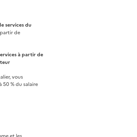
de services du
 partir de
services à partir de
ateur
alier, vous
à 50 % du salaire
ome et les