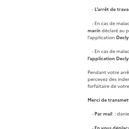
L’arrêt de trava
-
En cas de malad
-
marin
déclaré au plu
l’application
Decly
En cas de mala
-
l’application Dec
Pendant votre arrêt
percevez des indem
forfaitaire de votr
Merci de transmet
Par mail
: dani
-
En vous dépla
-