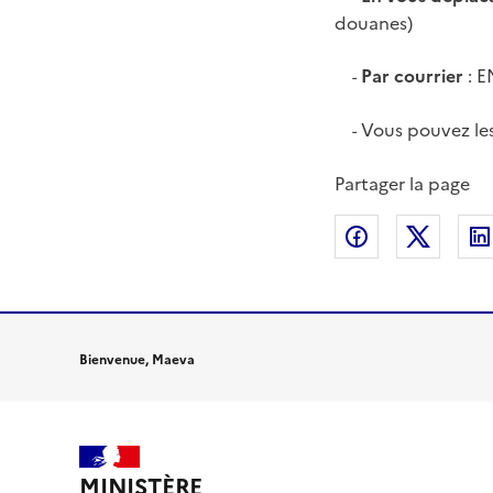
douanes)
Par courrier
: E
-
Vous pouvez les
-
Partager la page
Partager sur
Partag
Bienvenue, Maeva
MINISTÈRE