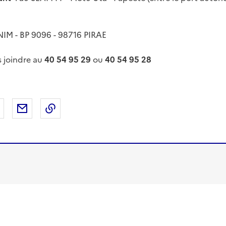
NIM - BP 9096 - 98716 PIRAE
 joindre au
40 54 95 29
ou
40 54 95 28
 Facebook
er sur X
Partager sur LinkedIn
Partager par email
Copier le lien de la page dans le presse-pap